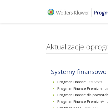
Aktualizacje opro
Systemy finansowo 
Progman Finanse
2026-05-21
Progman Finanse Premium
20
Progman Finanse dla pozostał
Progman Finanse Premium+
Progman Kasa