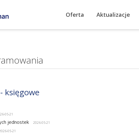
Oferta
Aktualizacje
gramowania
- księgowe
26-05-21
ych jednostek
2026-05-21
2026-05-21