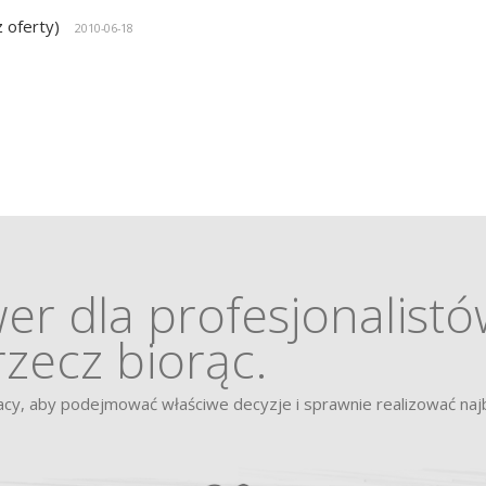
 oferty)
2010-06-18
er dla profesjonalistó
rzecz biorąc.
cy, aby podejmować właściwe decyzje i sprawnie realizować najb