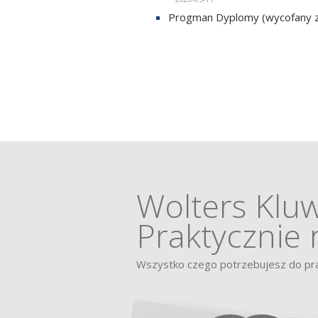
Progman Dyplomy (wycofany z
Wolters Kluw
Praktycznie 
Wszystko czego potrzebujesz do pra