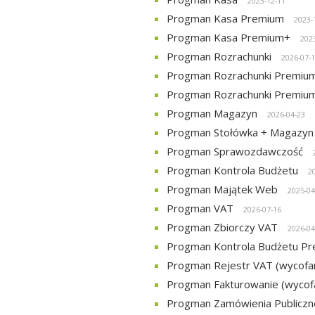
2023-12-11
Progman Kasa Premium
2023-
Progman Kasa Premium+
202
Progman Rozrachunki
2026-07-
Progman Rozrachunki Premiu
Progman Rozrachunki Premiu
Progman Magazyn
2026-04-23
Progman Stołówka + Magazyn
Progman Sprawozdawczość
Progman Kontrola Budżetu
2
Progman Majątek Web
2025-04
Progman VAT
2026-07-16
Progman Zbiorczy VAT
2026-04
Progman Kontrola Budżetu P
Progman Rejestr VAT (wycofan
Progman Fakturowanie (wycofa
Progman Zamówienia Publiczne