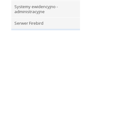
Systemy ewidencyjno -
administracyjne
Serwer Firebird