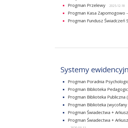
Progman Przelewy
2025-12-18
Progman Kasa Zapomogowo -
Progman Fundusz Świadczeń S
Systemy ewidencyjn
Progman Poradnia Psychologi
Progman Biblioteka Pedagogic
Progman Biblioteka Publiczna 
Progman Biblioteka (wycofany 
Progman Świadectwa + Arkusze
Progman Świadectwa + Arkusze
2020-05-11