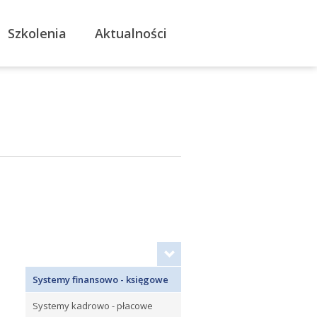
Szkolenia
Aktualności
Systemy finansowo - księgowe
Systemy kadrowo - płacowe